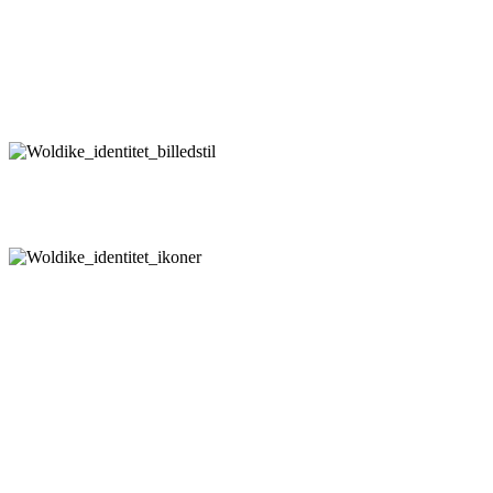
Billedstil
Brugerne opdager billederne først, så vælg med omtanke
Grafik
Streger, ikoner og tegninger kan fortælle meget mere end ord