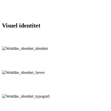
Visuel identitet
Logo
Fortæller helt enkelt og grafisk, hvem du er og hvad du kan
Farver
Hvilken farve er du?
Typografi
Bogstavernes stil og størrelse er afgørende