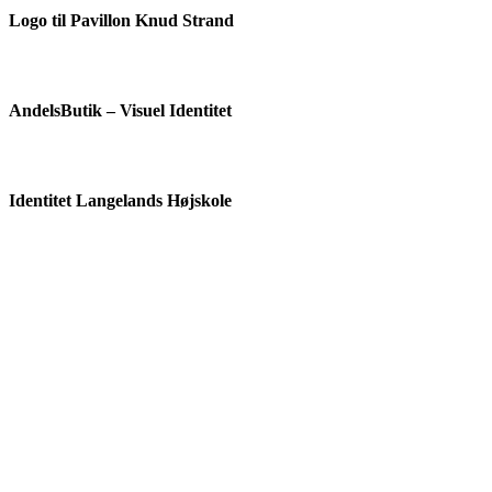
Logo til Pavillon Knud Strand
AndelsButik – Visuel Identitet
Identitet Langelands Højskole
Asylcenter Holmegaard – Visuel identitet
Re-design af visuel identitet til Kristine Karlshøj
Tryksager for AndelsButik